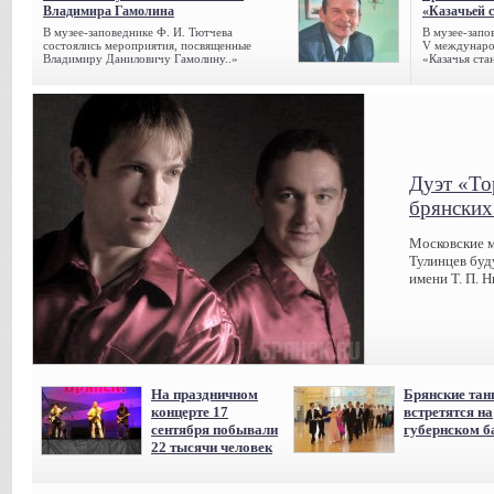
Владимира Гамолина
«Казачьей 
В музее-заповеднике Ф. И. Тютчева
В музее-запо
состоялись мероприятия, посвященные
V междунаро
Владимиру Даниловичу Гамолину..»
«Казачья ста
Дуэт «То
брянских
Московские м
Тулинцев буд
имени Т. П. Н
На праздничном
Брянские та
концерте 17
встретятся на
сентября побывали
губернском б
22 тысячи человек