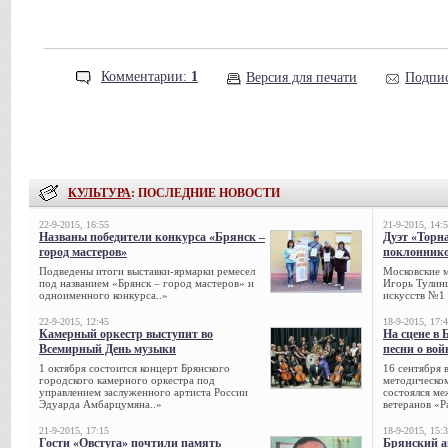
Комментарии:
1
Версия для печати
Подпис
КУЛЬТУРА
: ПОСЛЕДНИЕ НОВОСТИ
22-9-2015, 16:55
21-9-2015, 14:
Названы победители конкурса «Брянск –
Дуэт «Торн
город мастеров»
поклонник
Подведены итоги выставки-ярмарки ремесел
Московские 
под названием «Брянск – город мастеров» и
Игорь Тулинц
одноименного конкурса..»
искусств №1 
22-9-2015, 12:45
18-9-2015, 17:
Камерный оркестр выступит во
На сцене в
Всемирный День музыки
песни о вой
1 октября состоится концерт Брянского
16 сентября 
городского камерного оркестра под
методическо
управлением заслуженного артиста России
состоялся м
Эдуарда Амбарцумяна..»
ветеранов «Р
21-9-2015, 17:15
18-9-2015, 15:
Гости «Овстуга» почтили память
Брянский а