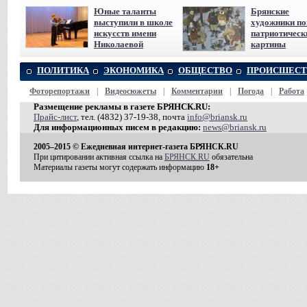
Юные таланты
Брянские
выступили в школе
художники п
искусств имени
патриотическ
Николаевой
картины
ПОЛИТИКА
ЭКОНОМИКА
ОБЩЕСТВО
ПРОИСШЕСТ
Фоторепортажи
|
Видеосюжеты
|
Комментарии
|
Погода
|
Работа
Размещение рекламы в газете БРЯНСК.RU:
Прайс-лист
, тел. (4832) 37-19-38, почта
info@briansk.ru
Для информационных писем в редакцию:
news@briansk.ru
2005–2015 © Ежедневная интернет-газета БРЯНСК.RU
При цитировании активная ссылка на
БРЯНСК.RU
обязательна
Материалы газеты могут содержать информацию
18+